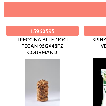
15960595
TRECCINA ALLE NOCI
SPIN
PECAN 95GX48PZ
V
GOURMAND