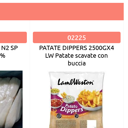
02225
PATATE DIPPERS 2500GX4
 N2 SP
LW Patate scavate con
5%
buccia