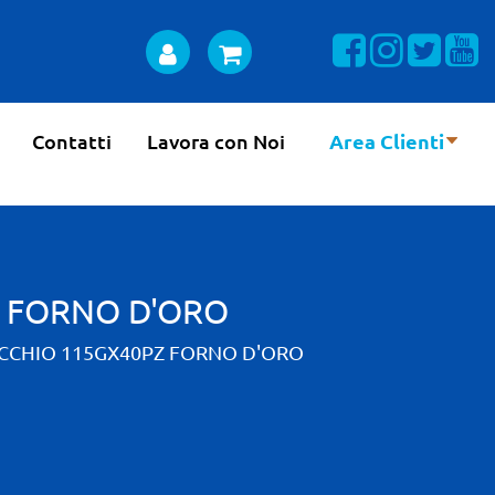
Visualizza la n
Visualizza 
Visual
Vi
Contatti
Lavora con Noi
Area Clienti
Z FORNO D'ORO
ACCHIO 115GX40PZ FORNO D'ORO