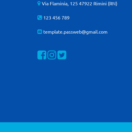
Via Flaminia, 125 47922 Rimini (RN)
123 456 789
template.passweb@gmail.com
Visualizza la nostra pagina Facebook
Visualizza il nostro profilo Instagra
Visualizza il nostro profilo Twit