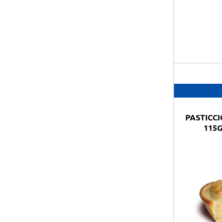
PASTICC
115