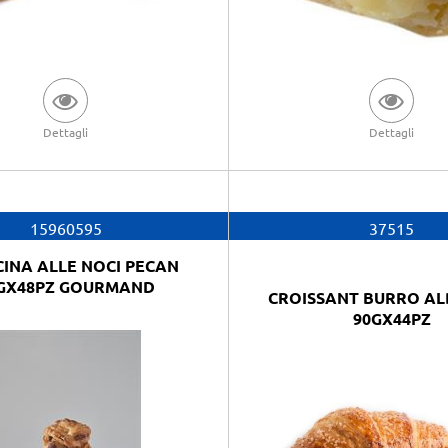
Dettagli
Dettagli
15960595
37515
CINA ALLE NOCI PECAN
GX48PZ GOURMAND
CROISSANT BURRO AL
90GX44PZ