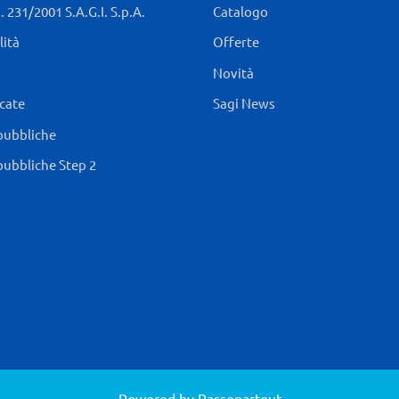
 231/2001 S.A.G.I. S.p.A.
Catalogo
lità
Offerte
Novità
icate
Sagi News
pubbliche
pubbliche Step 2
Powered by
Passepartout