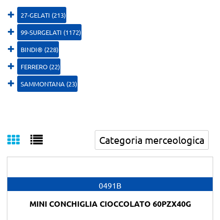
27-GELATI (213)
99-SURGELATI (1172)
BINDI® (228)
FERRERO (22)
SAMMONTANA (23)
0491B
MINI CONCHIGLIA CIOCCOLATO 60PZX40G