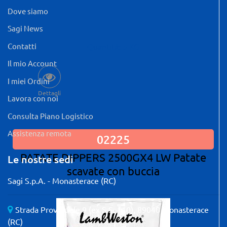
Dove siamo
Sagi News
Contatti
Quantità: 5 KG
Il mio Account
I miei Ordini
Dettagli
Lavora con noi
Consulta Piano Logistico
Assistenza remota
02225
PATATE DIPPERS 2500GX4 LW Patate
Le nostre sedi
scavate con buccia
Sagi S.p.A. - Monasterace (RC)
Strada Provinciale 9 (ex S.S. 110), 89040 Monasterace
(RC)