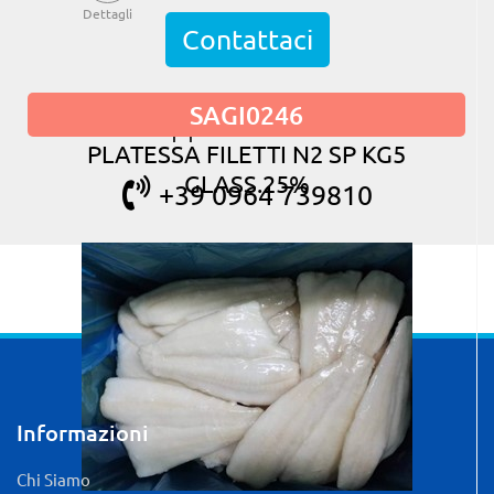
Dettagli
Contattaci
SAGI0246
oppure chiama
PLATESSA FILETTI N2 SP KG5
GLASS.25%
+39 0964 739810
Informazioni
Chi Siamo