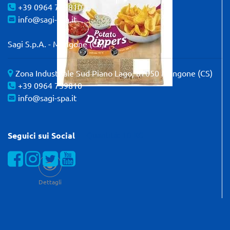
+39 0964 739810
info@sagi-spa.it
Sagi S.p.A. - Mangone (CS)
Zona Industriale Sud Piano Lago, 87050 Mangone (CS)
+39 0964 739810
info@sagi-spa.it
Quantità: 10 KG
Seguici sui Social
Visualizza la nostra pagina Facebook
Visualizza il nostro profilo Instagram
Visualizza il nostro profilo Twitter
Visualizza il nostro canale YOUTube
Dettagli