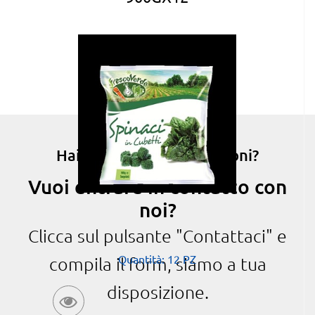
Hai bisogno di informazioni?
Vuoi entrare in contatto con
noi?
Clicca sul pulsante "Contattaci" e
Quantità: 12 PZ
compila il form, siamo a tua
disposizione.