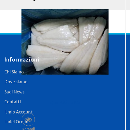
Informazioni
Chi Siamo
Dove siamo
Sagi News
Contatti
Quantità: 5 KG
Il mio Account
I miei Ordini
Dettagli