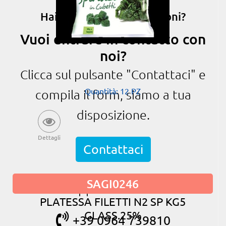
Hai bisogno di informazioni?
Vuoi entrare in contatto con
noi?
Clicca sul pulsante "Contattaci" e
Quantità: 12 PZ
compila il form, siamo a tua
disposizione.
Dettagli
Contattaci
SAGI0246
oppure chiama
PLATESSA FILETTI N2 SP KG5
GLASS.25%
+39 0964 739810