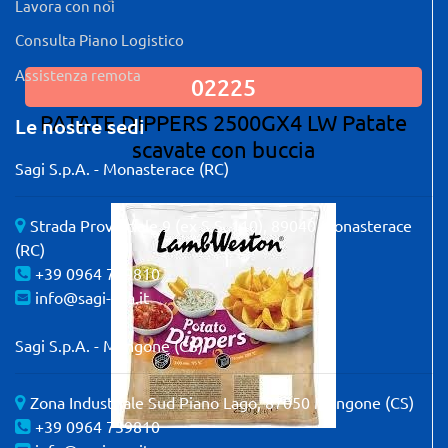
Lavora con noi
Consulta Piano Logistico
Assistenza remota
02225
PATATE DIPPERS 2500GX4 LW Patate
Le nostre sedi
scavate con buccia
Sagi S.p.A. - Monasterace (RC)
Strada Provinciale 9 (ex S.S. 110), 89040 Monasterace
(RC)
+39 0964 739810
info@sagi-spa.it
Sagi S.p.A. - Mangone (CS)
Zona Industriale Sud Piano Lago, 87050 Mangone (CS)
+39 0964 739810