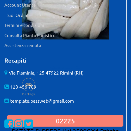
Account Utente
I tuoi Ordini
Termini e condizioni
Consulta Pianto Logistico
Assistenza remota
Recapiti
Quantità: 5 KG
Via Flaminia, 125 47922 Rimini (RN)
123 456 789
Dettagli
template.passweb@gmail.com
02225
Visualizza la nostra pagina Facebook
Visualizza il nostro profilo Instagram
Visualizza il nostro profilo Twitter
PATATE DIPPERS LW 2500GX4 Patate