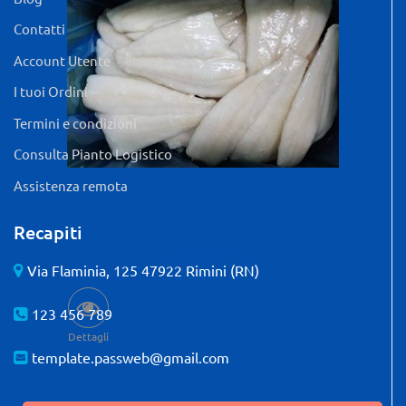
Contatti
Account Utente
I tuoi Ordini
Termini e condizioni
Consulta Pianto Logistico
Assistenza remota
Recapiti
Quantità: 5 KG
Via Flaminia, 125 47922 Rimini (RN)
123 456 789
Dettagli
template.passweb@gmail.com