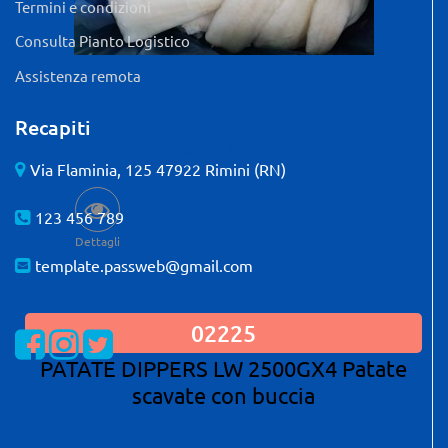
Termini e condizioni
Consulta Pianto Logistico
Assistenza remota
Recapiti
Quantità: 5 KG
Via Flaminia, 125 47922 Rimini (RN)
123 456 789
Dettagli
template.passweb@gmail.com
02225
Visualizza la nostra pagina Facebook
Visualizza il nostro profilo Instagram
Visualizza il nostro profilo Twitter
PATATE DIPPERS LW 2500GX4 Patate
scavate con buccia