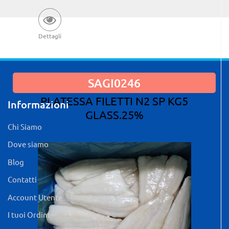
Dettagli
SAGI0246
PLATESSA FILETTI N2 SP KG5
Informazioni
GLASS.25%
Chi Siamo
Dove siamo
Blog
Contatti
Account Utente
I tuoi Ordini