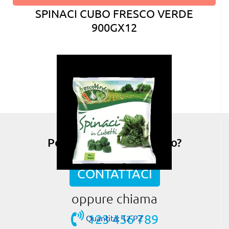
SPINACI CUBO FRESCO VERDE
900GX12
Possiamo esserti di aiuto?
CONTATTACI
oppure chiama
123 456 789
Quantità: 12 PZ