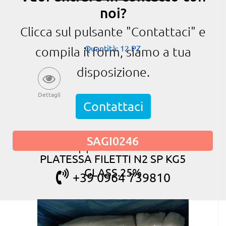
noi?
Clicca sul pulsante "Contattaci" e
Quantità: 12 PZ
compila il form, siamo a tua
disposizione.
Dettagli
Contattaci
SAGI0246
oppure chiama
PLATESSA FILETTI N2 SP KG5
GLASS.25%
+39 0964 739810