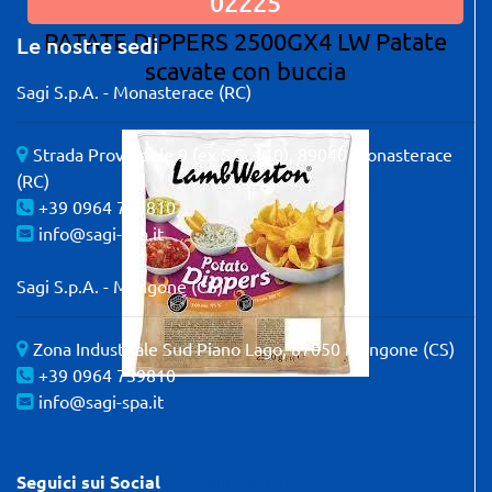
02225
PATATE DIPPERS 2500GX4 LW Patate
Le nostre sedi
scavate con buccia
Sagi S.p.A. - Monasterace (RC)
Strada Provinciale 9 (ex S.S. 110), 89040 Monasterace
(RC)
+39 0964 739810
info@sagi-spa.it
Sagi S.p.A. - Mangone (CS)
Zona Industriale Sud Piano Lago, 87050 Mangone (CS)
+39 0964 739810
info@sagi-spa.it
Quantità: 10 KG
Seguici sui Social