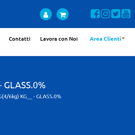
Visualizza la n
Visualizza 
Visual
Vi
Contatti
Lavora con Noi
Area Clienti
 - GLASS.0%
(4/6kg) KG__ - GLASS.0%