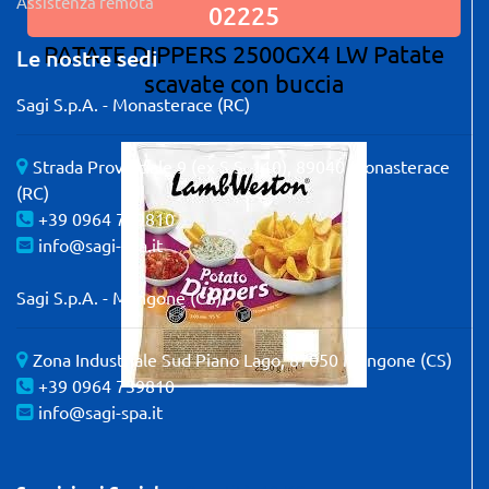
Assistenza remota
02225
PATATE DIPPERS 2500GX4 LW Patate
Le nostre sedi
scavate con buccia
Sagi S.p.A. - Monasterace (RC)
Strada Provinciale 9 (ex S.S. 110), 89040 Monasterace
(RC)
+39 0964 739810
info@sagi-spa.it
Sagi S.p.A. - Mangone (CS)
Zona Industriale Sud Piano Lago, 87050 Mangone (CS)
+39 0964 739810
info@sagi-spa.it