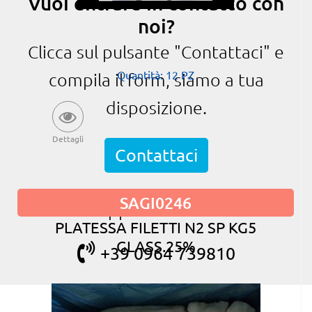
Vuoi entrare in contatto con
noi?
Clicca sul pulsante "Contattaci" e
Quantità: 12 PZ
compila il form, siamo a tua
disposizione.
Dettagli
Contattaci
SAGI0246
oppure chiama
PLATESSA FILETTI N2 SP KG5
GLASS.25%
+39 0964 739810