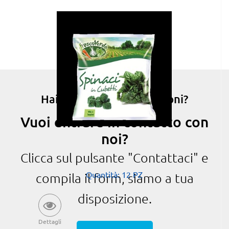
Hai bisogno di informazioni?
Vuoi entrare in contatto con
noi?
Clicca sul pulsante "Contattaci" e
Quantità: 12 PZ
compila il form, siamo a tua
disposizione.
Dettagli