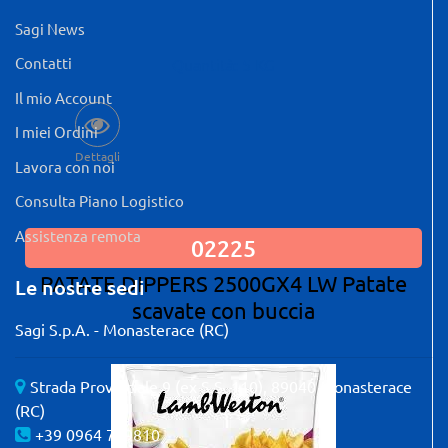
Sagi News
Contatti
Quantità: 5 KG
Il mio Account
I miei Ordini
Dettagli
Lavora con noi
Consulta Piano Logistico
Assistenza remota
02225
PATATE DIPPERS 2500GX4 LW Patate
Le nostre sedi
scavate con buccia
Sagi S.p.A. - Monasterace (RC)
Strada Provinciale 9 (ex S.S. 110), 89040 Monasterace
(RC)
+39 0964 739810