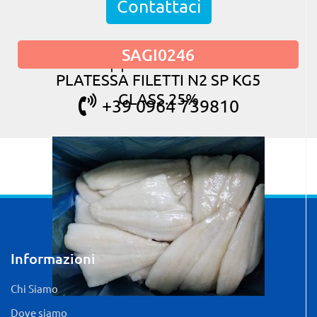
Contattaci
SAGI0246
oppure chiama
PLATESSA FILETTI N2 SP KG5
GLASS.25%
+39 0964 739810
Informazioni
Chi Siamo
Dove siamo