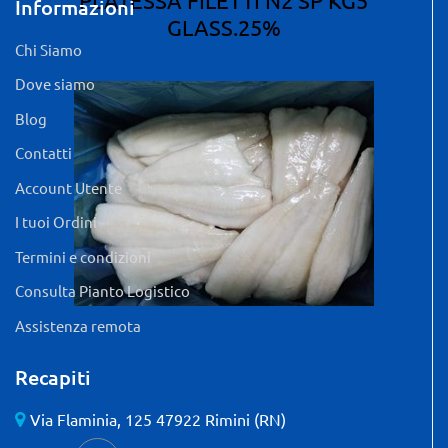
Informazioni
GLASS.25%
Chi Siamo
Dove siamo
Blog
Contatti
Account Utente
I tuoi Ordini
Termini e condizioni
Consulta Pianto Logistico
Assistenza remota
Recapiti
Quantità: 5 KG
Via Flaminia, 125 47922 Rimini (RN)