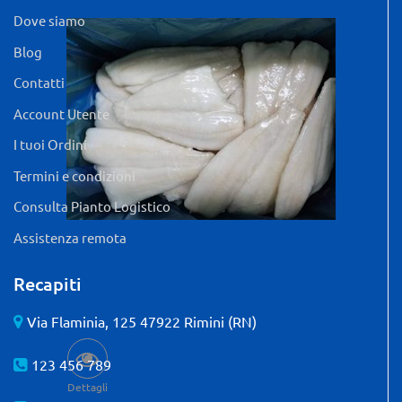
Dove siamo
Blog
Contatti
Account Utente
I tuoi Ordini
Termini e condizioni
Consulta Pianto Logistico
Assistenza remota
Recapiti
Quantità: 5 KG
Via Flaminia, 125 47922 Rimini (RN)
123 456 789
Dettagli