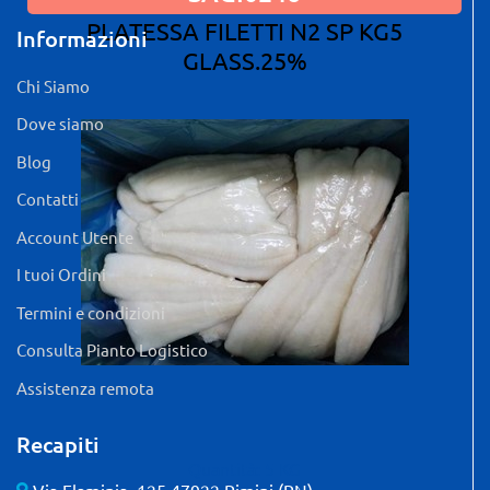
PLATESSA FILETTI N2 SP KG5
Informazioni
GLASS.25%
Chi Siamo
Dove siamo
Blog
Contatti
Account Utente
I tuoi Ordini
Termini e condizioni
Consulta Pianto Logistico
Assistenza remota
Recapiti
Quantità: 5 KG
Via Flaminia, 125 47922 Rimini (RN)