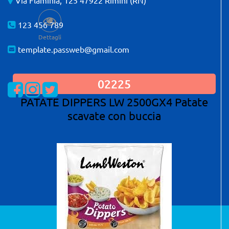
123 456 789
Dettagli
template.passweb@gmail.com
02225
Visualizza la nostra pagina Facebook
Visualizza il nostro profilo Instagram
Visualizza il nostro profilo Twitter
PATATE DIPPERS LW 2500GX4 Patate
scavate con buccia
Powered by
Passepartout