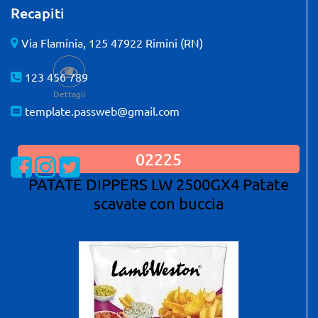
Recapiti
Quantità: 5 KG
Via Flaminia, 125 47922 Rimini (RN)
123 456 789
Dettagli
template.passweb@gmail.com
02225
Visualizza la nostra pagina Facebook
Visualizza il nostro profilo Instagram
Visualizza il nostro profilo Twitter
PATATE DIPPERS LW 2500GX4 Patate
scavate con buccia