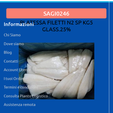
SAGI0246
PLATESSA FILETTI N2 SP KG5
Informazioni
GLASS.25%
Chi Siamo
Dove siamo
Blog
Contatti
Account Utente
I tuoi Ordini
Termini e condizioni
Consulta Pianto Logistico
Assistenza remota