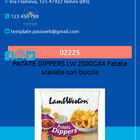
Via Flaminia, 125 47922 Rimini (RN)
123 456 789
Dettagli
template.passweb@gmail.com
02225
Visualizza la nostra pagina Facebook
Visualizza il nostro profilo Instagram
Visualizza il nostro profilo Twitter
PATATE DIPPERS LW 2500GX4 Patate
scavate con buccia
Powered by
Passepartout