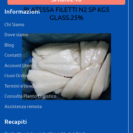
PLATESSA FILETTI N2 SP KG5
Informazioni
GLASS.25%
Chi Siamo
Dove siamo
Blog
Contatti
Account Utente
I tuoi Ordini
Termini e condizioni
Consulta Pianto Logistico
Assistenza remota
Recapiti
Quantità: 5 KG