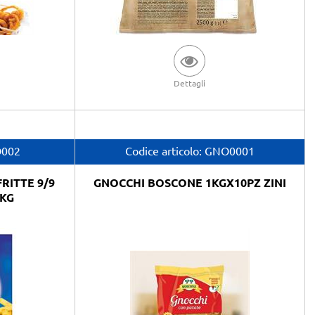
Dettagli
O002
Codice articolo:
GNO0001
RITTE 9/9
GNOCCHI BOSCONE 1KGX10PZ ZINI
KG