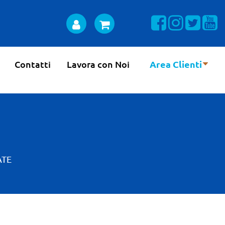
Visualizza la n
Visualizza 
Visual
Vi
Contatti
Lavora con Noi
Area Clienti
ATE