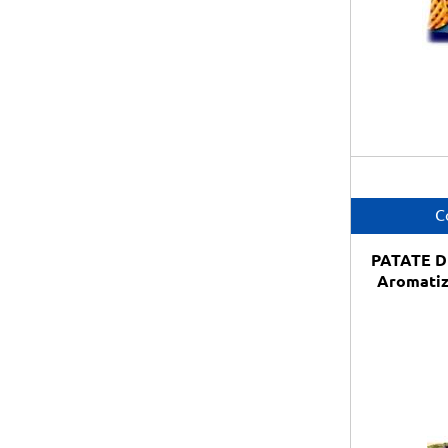
C
PATATE D
Aromatizz