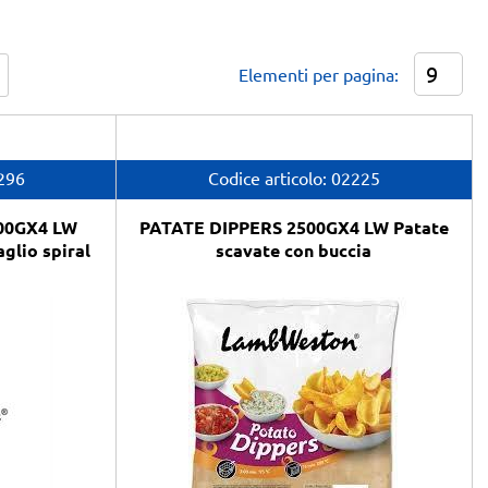
Elementi per pagina:
296
Codice articolo:
02225
00GX4 LW
PATATE DIPPERS 2500GX4 LW Patate
glio spiral
scavate con buccia