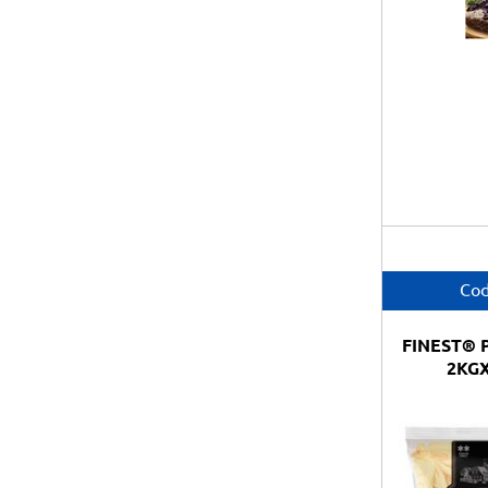
Cod
FINEST® 
2KGX