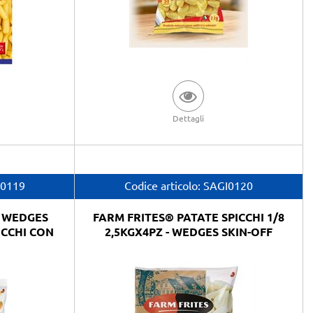
Dettagli
I0119
Codice articolo:
SAGI0120
E WEDGES
FARM FRITES® PATATE SPICCHI 1/8
ICCHI CON
2,5KGX4PZ - WEDGES SKIN-OFF