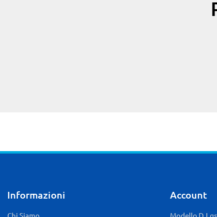
Informazioni
Account
Chi Siamo
Modello D.Lgs.