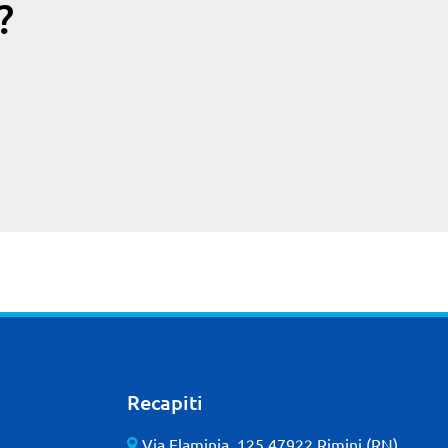
?
Recapiti
Via Flaminia, 125 47922 Rimini (RN)