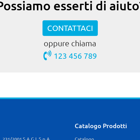
Possiamo esserti di aiuto
CONTATTACI
oppure chiama
123 456 789
Catalogo Prodotti
 231/2001 S.A.G.I. S.p.A.
Catalogo