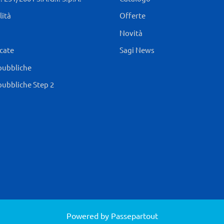
lità
Offerte
Novità
icate
Sagi News
pubbliche
pubbliche Step 2
Powered by
Passepartout