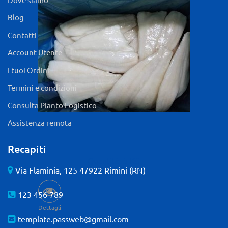
Blog
Contatti
Account Utente
I tuoi Ordini
Termini e condizioni
Consulta Pianto Logistico
Assistenza remota
Recapiti
Quantità: 5 KG
Via Flaminia, 125 47922 Rimini (RN)
123 456 789
Dettagli
template.passweb@gmail.com