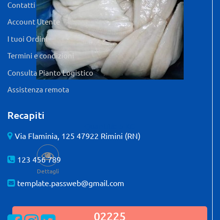
Contatti
Account Utente
I tuoi Ordini
Termini e condizioni
Consulta Pianto Logistico
Assistenza remota
Recapiti
Quantità: 5 KG
Via Flaminia, 125 47922 Rimini (RN)
123 456 789
Dettagli
template.passweb@gmail.com
02225
Visualizza la nostra pagina Facebook
Visualizza il nostro profilo Instagram
Visualizza il nostro profilo Twitter