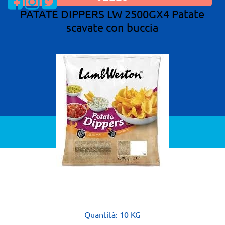
PATATE DIPPERS LW 2500GX4 Patate
scavate con buccia
Powered by
Passepartout
Quantità: 10 KG