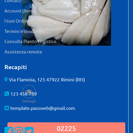
Contatti
Account Utente
I tuoi Ordini
Termini e condizioni
Consulta Pianto Logistico
Assistenza remota
Recapiti
Quantità: 5 KG
Via Flaminia, 125 47922 Rimini (RN)
123 456 789
Dettagli
template.passweb@gmail.com
02225
Visualizza la nostra pagina Facebook
Visualizza il nostro profilo Instagram
Visualizza il nostro profilo Twitter