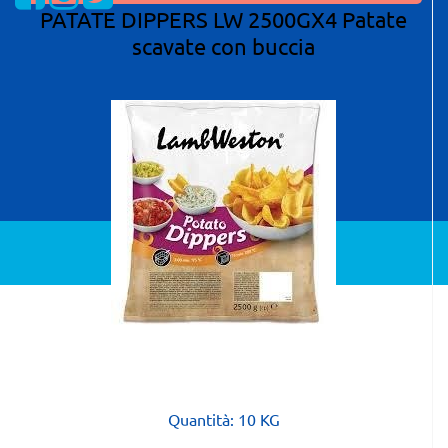
PATATE DIPPERS LW 2500GX4 Patate
scavate con buccia
Powered by
Passepartout
Quantità: 10 KG