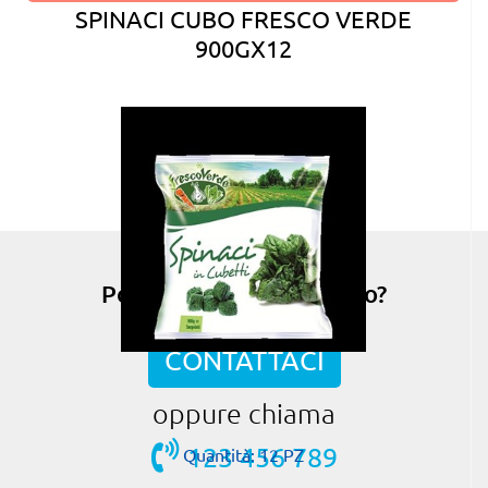
SPINACI CUBO FRESCO VERDE
900GX12
Possiamo esserti di aiuto?
CONTATTACI
oppure chiama
123 456 789
Quantità: 12 PZ