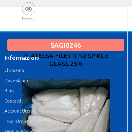
Dettagli
SAGI0246
PLATESSA FILETTI N2 SP KG5
Informazioni
GLASS.25%
Chi Siamo
Dove siamo
Blog
Contatti
Account Utente
I tuoi Ordini
Termini e condizioni