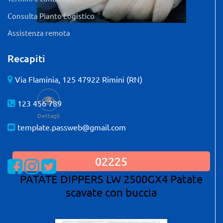
Consulta Pianto Logistico
Assistenza remota
Recapiti
Quantità: 5 KG
Via Flaminia, 125 47922 Rimini (RN)
123 456 789
Dettagli
template.passweb@gmail.com
02225
Visualizza la nostra pagina Facebook
Visualizza il nostro profilo Instagram
Visualizza il nostro profilo Twitter
PATATE DIPPERS LW 2500GX4 Patate
scavate con buccia