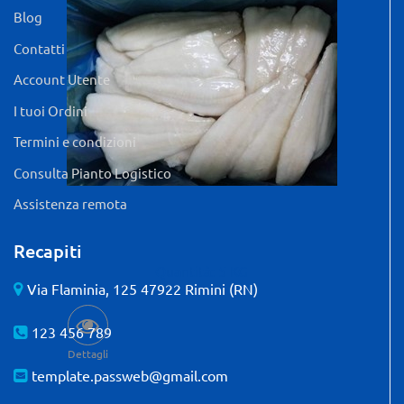
Blog
Contatti
Account Utente
I tuoi Ordini
Termini e condizioni
Consulta Pianto Logistico
Assistenza remota
Recapiti
Quantità: 5 KG
Via Flaminia, 125 47922 Rimini (RN)
123 456 789
Dettagli
template.passweb@gmail.com