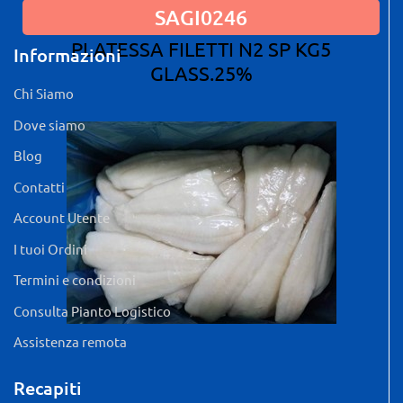
SAGI0246
PLATESSA FILETTI N2 SP KG5
Informazioni
GLASS.25%
Chi Siamo
Dove siamo
Blog
Contatti
Account Utente
I tuoi Ordini
Termini e condizioni
Consulta Pianto Logistico
Assistenza remota
Recapiti