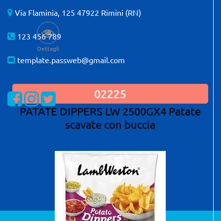
Quantità: 5 KG
Via Flaminia, 125 47922 Rimini (RN)
123 456 789
Dettagli
template.passweb@gmail.com
02225
Visualizza la nostra pagina Facebook
Visualizza il nostro profilo Instagram
Visualizza il nostro profilo Twitter
PATATE DIPPERS LW 2500GX4 Patate
scavate con buccia