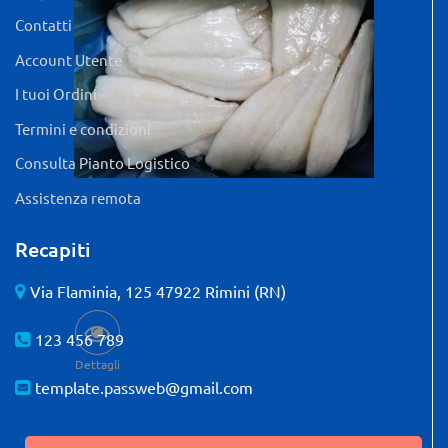
Contatti
Account Utente
I tuoi Ordini
Termini e condizioni
Consulta Pianto Logistico
Assistenza remota
Recapiti
Quantità: 5 KG
Via Flaminia, 125 47922 Rimini (RN)
123 456 789
Dettagli
template.passweb@gmail.com