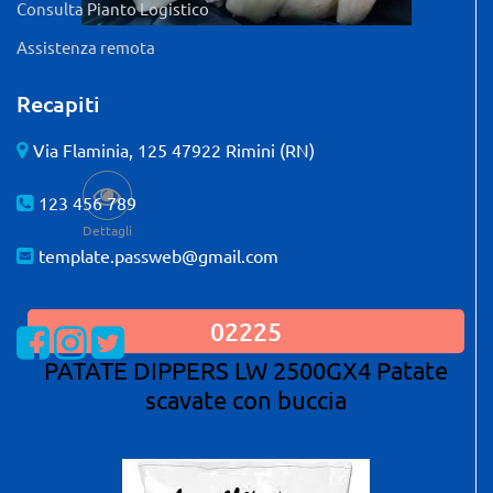
Consulta Pianto Logistico
Assistenza remota
Recapiti
Quantità: 5 KG
Via Flaminia, 125 47922 Rimini (RN)
123 456 789
Dettagli
template.passweb@gmail.com
02225
Visualizza la nostra pagina Facebook
Visualizza il nostro profilo Instagram
Visualizza il nostro profilo Twitter
PATATE DIPPERS LW 2500GX4 Patate
scavate con buccia