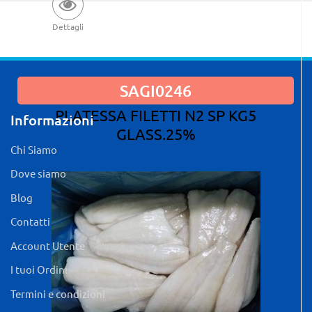
Dettagli
SAGI0246
PLATESSA FILETTI N2 SP KG5
Informazioni
GLASS.25%
Chi Siamo
Dove siamo
Blog
Contatti
Account Utente
I tuoi Ordini
Termini e condizioni