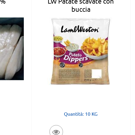
LW Patate scavate con
5%
buccia
Quantità: 10 KG