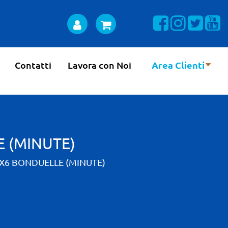
Visualizza la n
Visualizza 
Visual
Vi
Contatti
Lavora con Noi
Area Clienti
 (MINUTE)
X6 BONDUELLE (MINUTE)