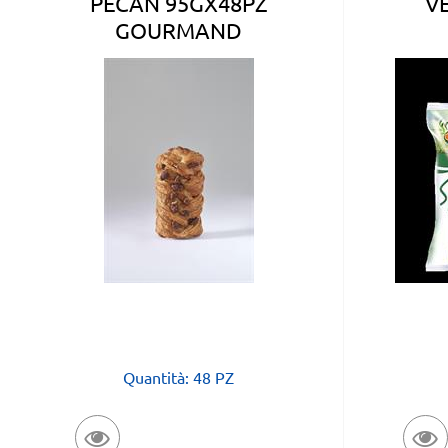
PECAN 95GX48PZ
V
GOURMAND
Quantità: 48 PZ