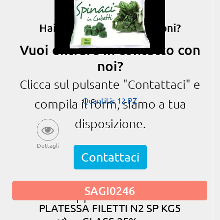
Hai bisogno di informazioni?
Vuoi entrare in contatto con
noi?
Clicca sul pulsante "Contattaci" e
Quantità: 12 PZ
compila il form, siamo a tua
disposizione.
Dettagli
Contattaci
SAGI0246
oppure chiama
PLATESSA FILETTI N2 SP KG5