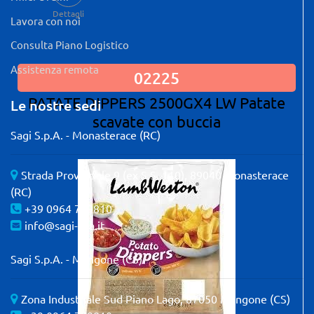
Dettagli
Lavora con noi
Consulta Piano Logistico
Assistenza remota
02225
PATATE DIPPERS 2500GX4 LW Patate
Le nostre sedi
scavate con buccia
Sagi S.p.A. - Monasterace (RC)
Strada Provinciale 9 (ex S.S. 110), 89040 Monasterace
(RC)
+39 0964 739810
info@sagi-spa.it
Sagi S.p.A. - Mangone (CS)
Zona Industriale Sud Piano Lago, 87050 Mangone (CS)