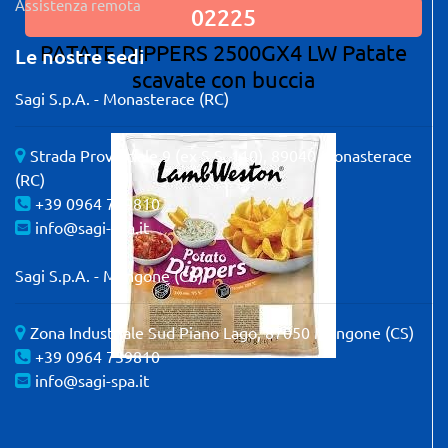
Assistenza remota
02225
PATATE DIPPERS 2500GX4 LW Patate
Le nostre sedi
scavate con buccia
Sagi S.p.A. - Monasterace (RC)
Strada Provinciale 9 (ex S.S. 110), 89040 Monasterace
(RC)
+39 0964 739810
info@sagi-spa.it
Sagi S.p.A. - Mangone (CS)
Zona Industriale Sud Piano Lago, 87050 Mangone (CS)
+39 0964 739810
info@sagi-spa.it