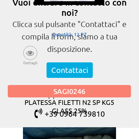
Vuoi entrare in contatto con
noi?
Clicca sul pulsante "Contattaci" e
Quantità: 12 PZ
compila il form, siamo a tua
disposizione.
Dettagli
Contattaci
SAGI0246
oppure chiama
PLATESSA FILETTI N2 SP KG5
GLASS.25%
+39 0964 739810