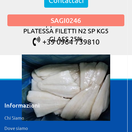
Contattaci
SAGI0246
oppure chiama
PLATESSA FILETTI N2 SP KG5
GLASS.25%
+39 0964 739810
Informazioni
Chi Siamo
Dove siamo