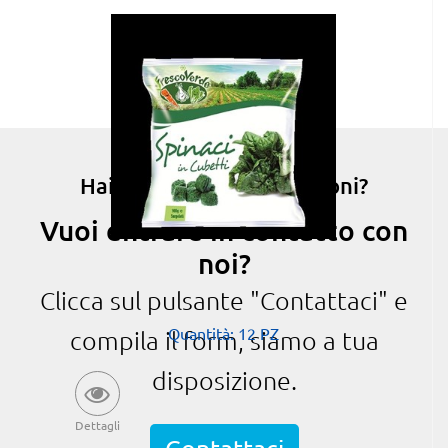
Hai bisogno di informazioni?
Vuoi entrare in contatto con
noi?
Clicca sul pulsante "Contattaci" e
Quantità: 12 PZ
compila il form, siamo a tua
disposizione.
Dettagli