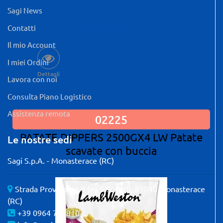
Sagi News
Contatti
Quantità: 5 KG
Il mio Account
I miei Ordini
Dettagli
Lavora con noi
Consulta Piano Logistico
Assistenza remota
02225
PATATE DIPPERS 2500GX4 LW Patate
Le nostre sedi
scavate con buccia
Sagi S.p.A. - Monasterace (RC)
Strada Provinciale 9 (ex S.S. 110), 89040 Monasterace
(RC)
+39 0964 739810