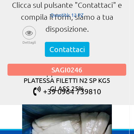
Clicca sul pulsante "Contattaci" e
Quantità: 12 PZ
compila il form, siamo a tua
disposizione.
Dettagli
Contattaci
SAGI0246
oppure chiama
PLATESSA FILETTI N2 SP KG5
GLASS.25%
+39 0964 739810