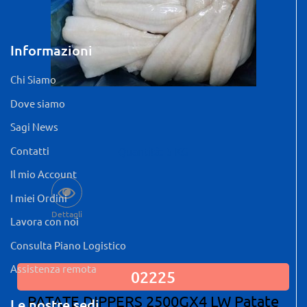
Informazioni
Chi Siamo
Dove siamo
Sagi News
Contatti
Quantità: 5 KG
Il mio Account
I miei Ordini
Dettagli
Lavora con noi
Consulta Piano Logistico
Assistenza remota
02225
PATATE DIPPERS 2500GX4 LW Patate
Le nostre sedi