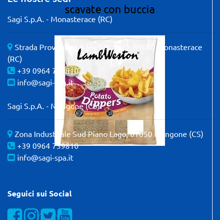
scavate con buccia
Sagi S.p.A. - Monasterace (RC)
Strada Provinciale 9 (ex S.S. 110), 89040 Monasterace
(RC)
+39 0964 739810
info@sagi-spa.it
Sagi S.p.A. - Mangone (CS)
Zona Industriale Sud Piano Lago, 87050 Mangone (CS)
+39 0964 739810
info@sagi-spa.it
Quantità: 10 KG
Seguici sui Social
Visualizza la nostra pagina Facebook
Visualizza il nostro profilo Instagram
Visualizza il nostro profilo Twitter
Visualizza il nostro canale YOUTube