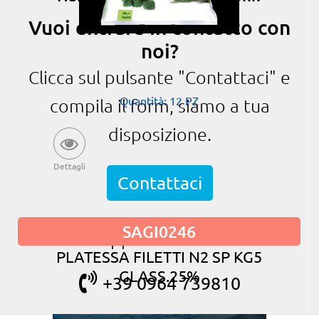
Vuoi entrare in contatto con
noi?
Clicca sul pulsante "Contattaci" e
Quantità: 12 PZ
compila il form, siamo a tua
disposizione.
Dettagli
Contattaci
SAGI0246
oppure chiama
PLATESSA FILETTI N2 SP KG5
GLASS.25%
+39 0964 739810