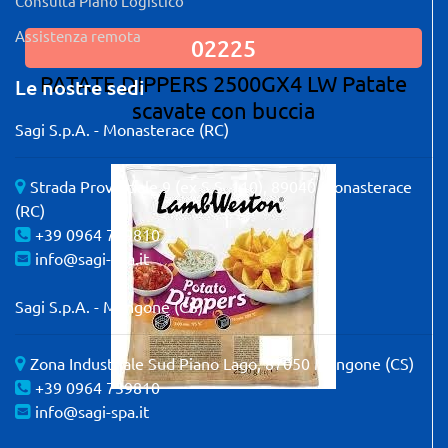
Consulta Piano Logistico
Assistenza remota
02225
PATATE DIPPERS 2500GX4 LW Patate
Le nostre sedi
scavate con buccia
Sagi S.p.A. - Monasterace (RC)
Strada Provinciale 9 (ex S.S. 110), 89040 Monasterace
(RC)
+39 0964 739810
info@sagi-spa.it
Sagi S.p.A. - Mangone (CS)
Zona Industriale Sud Piano Lago, 87050 Mangone (CS)
+39 0964 739810
info@sagi-spa.it