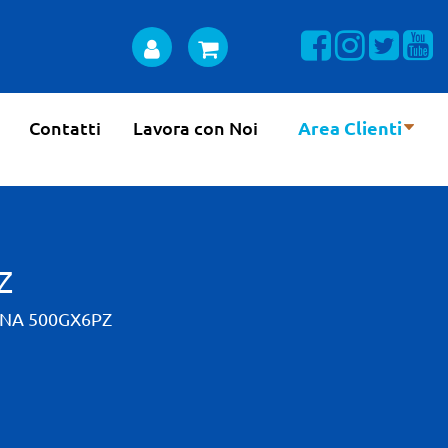
Visualizza la n
Visualizza 
Visual
Vi
Contatti
Lavora con Noi
Area Clienti
Z
INA 500GX6PZ