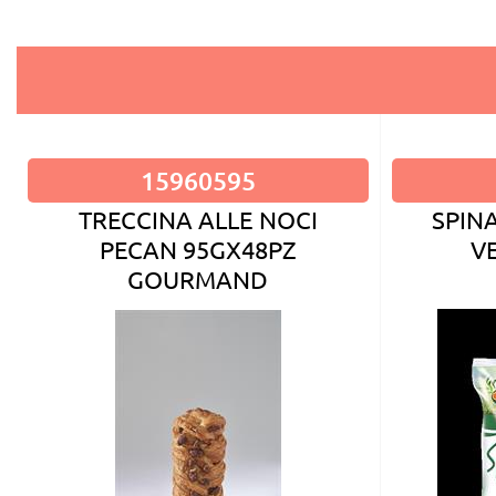
15960595
TRECCINA ALLE NOCI
SPIN
PECAN 95GX48PZ
V
GOURMAND