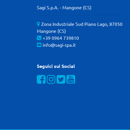
Sagi S.p.A. - Mangone (CS)
Zona Industriale Sud Piano Lago, 87050
Mangone (CS)
+39 0964 739810
info@sagi-spa.it
Seguici sui Social
Visualizza la nostra pagina Facebook
Visualizza il nostro profilo Instagra
Visualizza il nostro profilo Twit
Visualizza il nostro canal