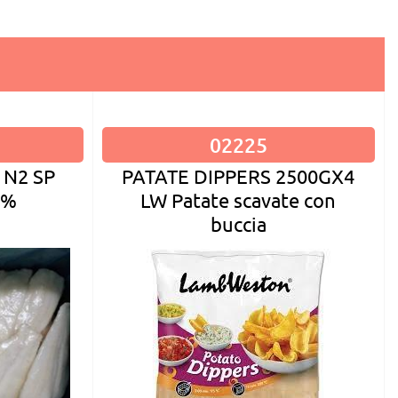
02225
PATATE DIPPERS 2500GX4
 N2 SP
LW Patate scavate con
5%
buccia