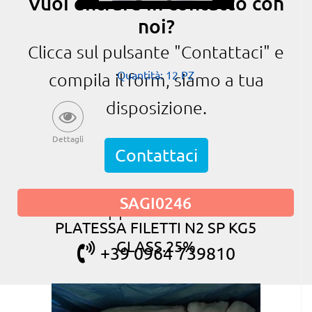
Vuoi entrare in contatto con
noi?
Clicca sul pulsante "Contattaci" e
Quantità: 12 PZ
compila il form, siamo a tua
disposizione.
Dettagli
Contattaci
SAGI0246
oppure chiama
PLATESSA FILETTI N2 SP KG5
GLASS.25%
+39 0964 739810