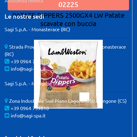
Assistenza remota
02225
PATATE DIPPERS 2500GX4 LW Patate
Le nostre sedi
scavate con buccia
Sagi S.p.A. - Monasterace (RC)
Strada Provinciale 9 (ex S.S. 110), 89040 Monasterace
(RC)
+39 0964 739810
info@sagi-spa.it
Sagi S.p.A. - Mangone (CS)
Zona Industriale Sud Piano Lago, 87050 Mangone (CS)
+39 0964 739810
info@sagi-spa.it