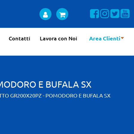
Visualizza la n
Visualizza 
Visual
Vi
Contatti
Lavora con Noi
Area Clienti
OMODORO E BUFALA SX
TTO GR200X20PZ - POMODORO E BUFALA SX