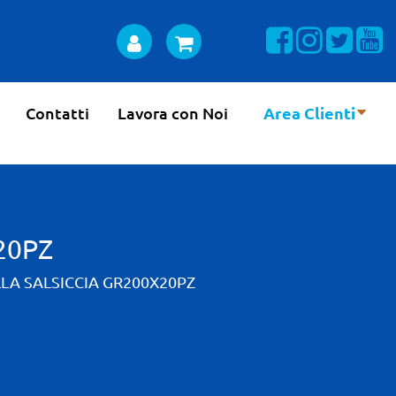
Visualizza la n
Visualizza 
Visual
Vi
Contatti
Lavora con Noi
Area Clienti
20PZ
LA SALSICCIA GR200X20PZ