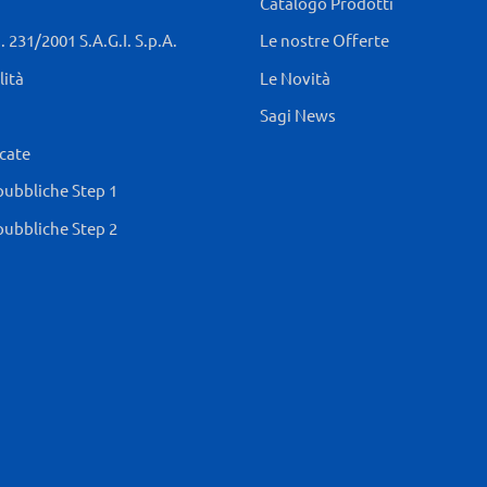
Catalogo Prodotti
 231/2001 S.A.G.I. S.p.A.
Le nostre Offerte
lità
Le Novità
Sagi News
icate
pubbliche Step 1
pubbliche Step 2