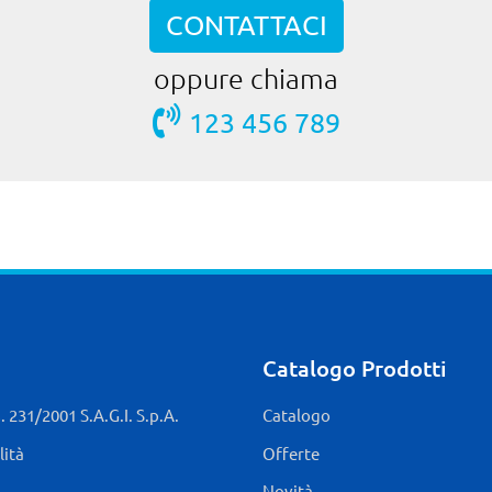
CONTATTACI
oppure chiama
123 456 789
Catalogo Prodotti
 231/2001 S.A.G.I. S.p.A.
Catalogo
lità
Offerte
Novità