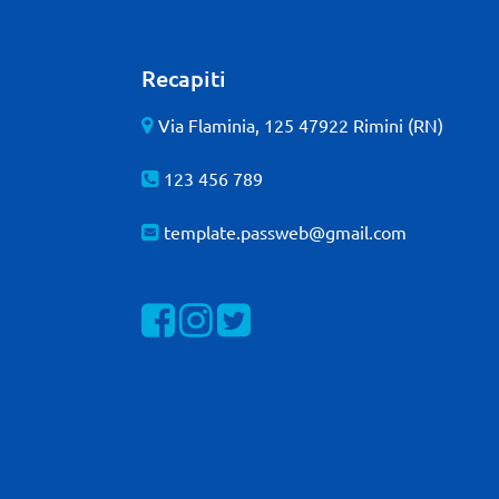
Recapiti
Via Flaminia, 125 47922 Rimini (RN)
123 456 789
template.passweb@gmail.com
Visualizza la nostra pagina Facebook
Visualizza il nostro profilo Instagra
Visualizza il nostro profilo Twit