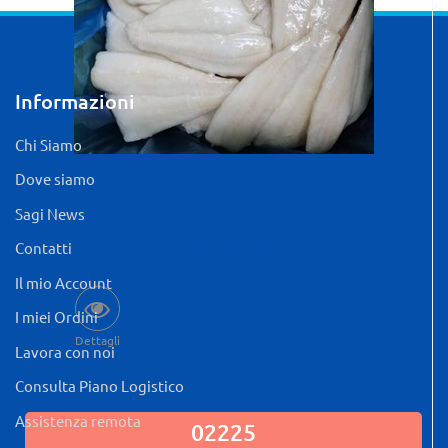
Informazioni
Chi Siamo
Dove siamo
Sagi News
Contatti
Quantità: 5 KG
Il mio Account
I miei Ordini
Dettagli
Lavora con noi
Consulta Piano Logistico
Assistenza remota
02225