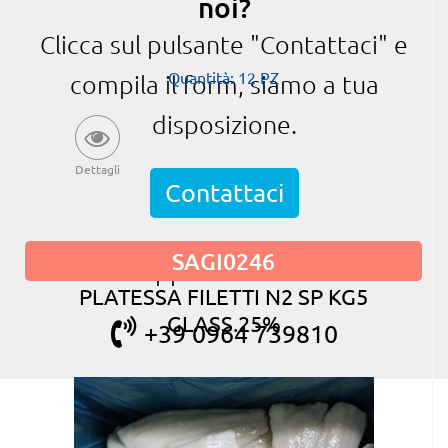
noi?
Clicca sul pulsante "Contattaci" e
Quantità: 12 PZ
compila il form, siamo a tua
disposizione.
Dettagli
Contattaci
SAGI0246
oppure chiama
PLATESSA FILETTI N2 SP KG5
GLASS.25%
+39 0964 739810