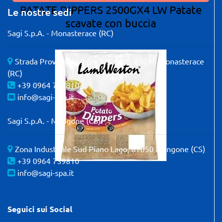
PATATE DIPPERS 2500GX4 LW Patate
Le nostre sedi
scavate con buccia
Sagi S.p.A. - Monasterace (RC)
Strada Provinciale 9 (ex S.S. 110), 89040 Monasterace
(RC)
+39 0964 739810
info@sagi-spa.it
Sagi S.p.A. - Mangone (CS)
Zona Industriale Sud Piano Lago, 87050 Mangone (CS)
+39 0964 739810
info@sagi-spa.it
Quantità: 10 KG
Seguici sui Social