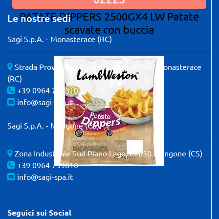
PATATE DIPPERS 2500GX4 LW Patate
Le nostre sedi
scavate con buccia
Sagi S.p.A. - Monasterace (RC)
Strada Provinciale 9 (ex S.S. 110), 89040 Monasterace
(RC)
+39 0964 739810
info@sagi-spa.it
Sagi S.p.A. - Mangone (CS)
Zona Industriale Sud Piano Lago, 87050 Mangone (CS)
+39 0964 739810
info@sagi-spa.it
Quantità: 10 KG
Seguici sui Social