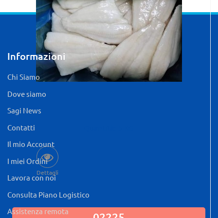
Informazioni
Chi Siamo
Dove siamo
Sagi News
Contatti
Quantità: 5 KG
Il mio Account
I miei Ordini
Dettagli
Lavora con noi
Consulta Piano Logistico
Assistenza remota
02225