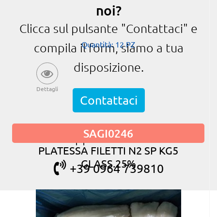
noi?
Clicca sul pulsante "Contattaci" e
Quantità: 12 PZ
compila il form, siamo a tua
disposizione.
Dettagli
Contattaci
SAGI0246
oppure chiama
PLATESSA FILETTI N2 SP KG5
GLASS.25%
+39 0964 739810