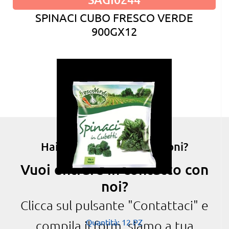
SPINACI CUBO FRESCO VERDE
900GX12
Hai bisogno di informazioni?
Vuoi entrare in contatto con
noi?
Clicca sul pulsante "Contattaci" e
Quantità: 12 PZ
compila il form, siamo a tua