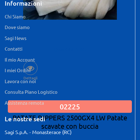
Informazioni
Chi Siamo
Dove siamo
Sagi News
Contatti
Quantità: 5 KG
Il mio Account
I miei Ordini
Dettagli
Lavora con noi
Consulta Piano Logistico
Assistenza remota
02225
PATATE DIPPERS 2500GX4 LW Patate
Le nostre sedi
scavate con buccia
Sagi S.p.A. - Monasterace (RC)