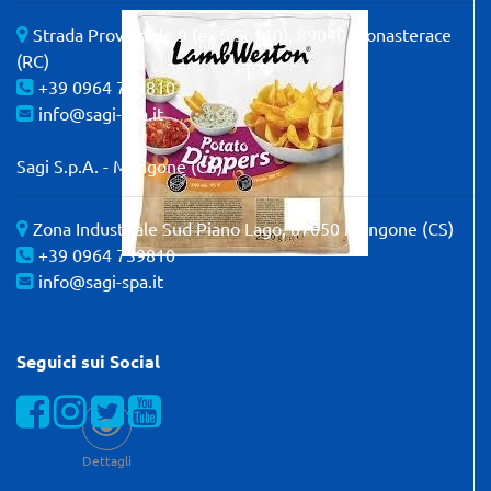
Strada Provinciale 9 (ex S.S. 110), 89040 Monasterace
(RC)
+39 0964 739810
info@sagi-spa.it
Sagi S.p.A. - Mangone (CS)
Zona Industriale Sud Piano Lago, 87050 Mangone (CS)
+39 0964 739810
info@sagi-spa.it
Quantità: 10 KG
Seguici sui Social
Visualizza la nostra pagina Facebook
Visualizza il nostro profilo Instagram
Visualizza il nostro profilo Twitter
Visualizza il nostro canale YOUTube
Dettagli