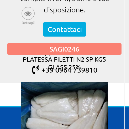
disposizione.
Dettagli
Contattaci
SAGI0246
oppure chiama
PLATESSA FILETTI N2 SP KG5
GLASS.25%
+39 0964 739810