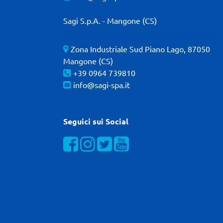
Sagi S.p.A. - Mangone (CS)
Zona Industriale Sud Piano Lago, 87050
Mangone (CS)
+39 0964 739810
info@sagi-spa.it
Seguici sui Social
Visualizza la nostra pagina Facebook
Visualizza il nostro profilo Instagra
Visualizza il nostro profilo Twit
Visualizza il nostro canal