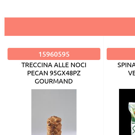
15960595
TRECCINA ALLE NOCI
SPIN
PECAN 95GX48PZ
V
GOURMAND