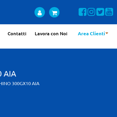
Visualizza la n
Visualizza 
Visual
Vi
Contatti
Lavora con Noi
Area Clienti
 AIA
HINO 300GX10 AIA