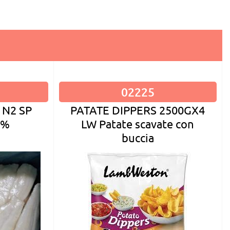
02225
PATATE DIPPERS 2500GX4
 N2 SP
LW Patate scavate con
5%
buccia