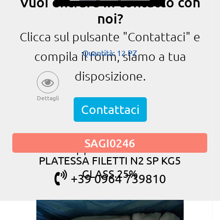
Vuoi entrare in contatto con
noi?
Clicca sul pulsante "Contattaci" e
Quantità: 12 PZ
compila il form, siamo a tua
disposizione.
Dettagli
Contattaci
SAGI0246
oppure chiama
PLATESSA FILETTI N2 SP KG5
GLASS.25%
+39 0964 739810