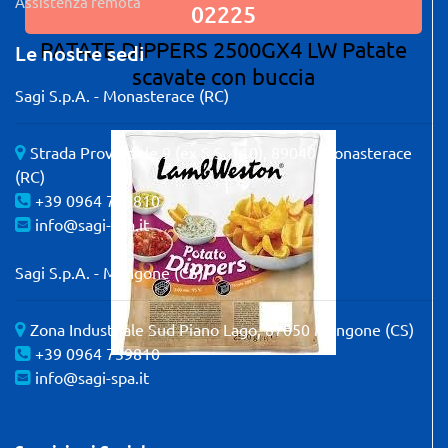
Assistenza remota
02225
PATATE DIPPERS 2500GX4 LW Patate
Le nostre sedi
scavate con buccia
Sagi S.p.A. - Monasterace (RC)
Strada Provinciale 9 (ex S.S. 110), 89040 Monasterace
(RC)
+39 0964 739810
info@sagi-spa.it
Sagi S.p.A. - Mangone (CS)
Zona Industriale Sud Piano Lago, 87050 Mangone (CS)
+39 0964 739810
info@sagi-spa.it