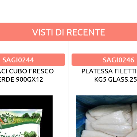
VISTI DI RECENTE
SAGI0244
SAGI0246
ACI CUBO FRESCO
PLATESSA FILETTI
ERDE 900GX12
KG5 GLASS.2