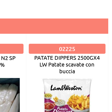
02225
PATATE DIPPERS 2500GX4
 N2 SP
LW Patate scavate con
5%
buccia