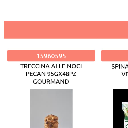
15960595
TRECCINA ALLE NOCI
SPIN
PECAN 95GX48PZ
V
GOURMAND