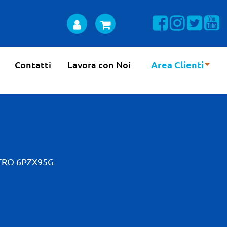
Visualizza la n
Visualizza 
Visual
Vi
Contatti
Lavora con Noi
Area Clienti
TRO 6PZX95G