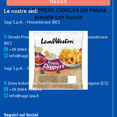
02225
PATATE DIPPERS 2500GX4 LW Patate
Le nostre sedi
scavate con buccia
Sagi S.p.A. - Monasterace (RC)
Strada Provinciale 9 (ex S.S. 110), 89040 Monasterace
(RC)
+39 0964 739810
info@sagi-spa.it
Sagi S.p.A. - Mangone (CS)
Zona Industriale Sud Piano Lago, 87050 Mangone (CS)
+39 0964 739810
info@sagi-spa.it
Quantità: 10 KG
Seguici sui Social