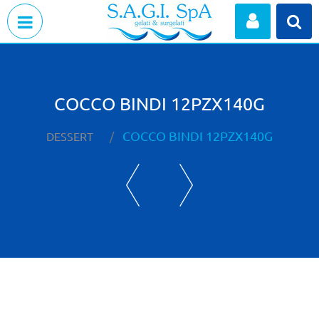
Open menu
COCCO BINDI 12PZX140G
COCCO BINDI 12PZX140G
DESSERT