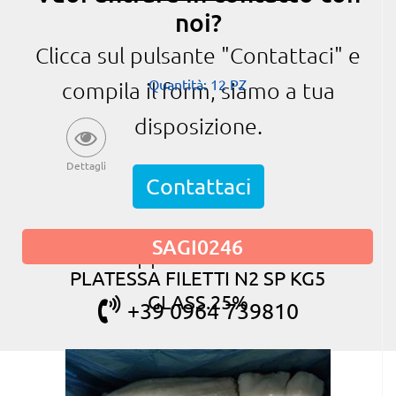
noi?
Clicca sul pulsante "Contattaci" e
Quantità: 12 PZ
compila il form, siamo a tua
disposizione.
Dettagli
Contattaci
SAGI0246
oppure chiama
PLATESSA FILETTI N2 SP KG5
GLASS.25%
+39 0964 739810