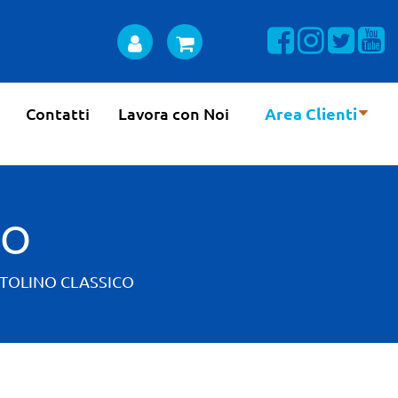
Visualizza la n
Visualizza 
Visual
Vi
Contatti
Lavora con Noi
Area Clienti
CO
TOLINO CLASSICO