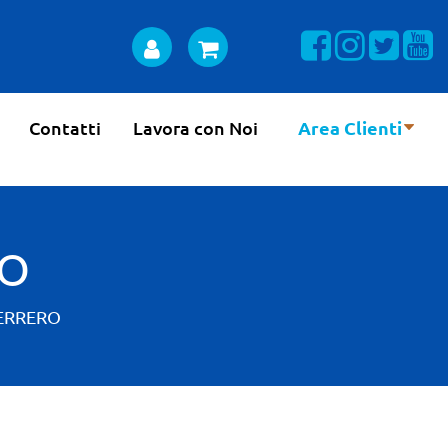
Visualizza la n
Visualizza 
Visual
Vi
Contatti
Lavora con Noi
Area Clienti
RO
FERRERO