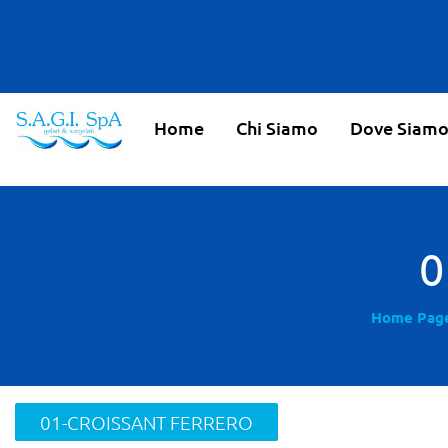
Home
Chi Siamo
Dove Siam
0
Home Pag
01-CROISSANT FERRERO