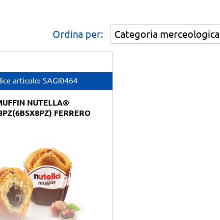
Ordina per:
ice articolo:
SAGI0464
MUFFIN NUTELLA®
8PZ(6BSX8PZ) FERRERO