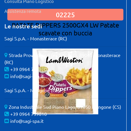
Consulta Piano Logistico
Assistenza remota
02225
PATATE DIPPERS 2500GX4 LW Patate
Le nostre sedi
scavate con buccia
Sagi S.p.A. - Monasterace (RC)
Strada Provinciale 9 (ex S.S. 110), 89040 Monasterace
(RC)
+39 0964 739810
info@sagi-spa.it
Sagi S.p.A. - Mangone (CS)
Zona Industriale Sud Piano Lago, 87050 Mangone (CS)
+39 0964 739810
info@sagi-spa.it