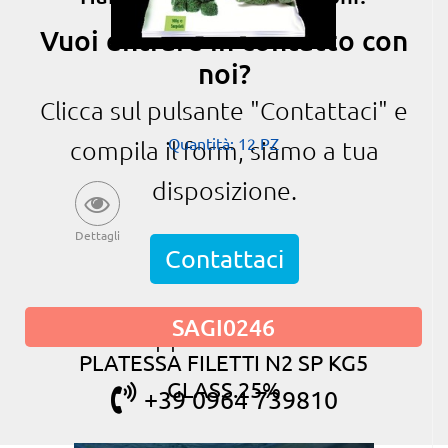
Vuoi entrare in contatto con
noi?
Clicca sul pulsante "Contattaci" e
Quantità: 12 PZ
compila il form, siamo a tua
disposizione.
Dettagli
Contattaci
SAGI0246
oppure chiama
PLATESSA FILETTI N2 SP KG5
GLASS.25%
+39 0964 739810